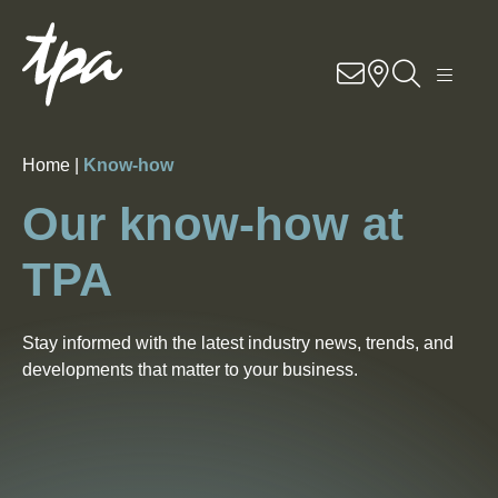
EN
DE
RO
Know-how
Home |
Know-how
Services
Our know-how at
Industries
TPA
About Us
Stay informed with the latest industry news, trends, and
Career
developments that matter to your business.
Contact
Locations