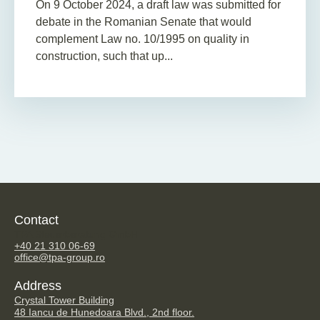
On 9 October 2024, a draft law was submitted for
debate in the Romanian Senate that would
complement Law no. 10/1995 on quality in
construction, such that up...
Contact
TPA Steuerberatung GmbH
+40 21 310 06-69
office@tpa-group.ro
Address
Crystal Tower Building
48 Iancu de Hunedoara Blvd., 2nd floor.