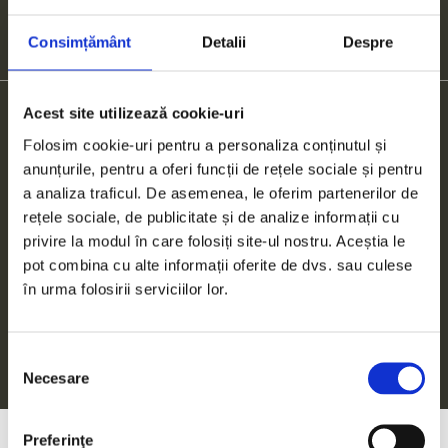
SUBSCRIBE TO NEWSLETTER
Consimțământ
Detalii
Despre
Acest site utilizează cookie-uri
Folosim cookie-uri pentru a personaliza conținutul și
Imprint
Data Protection Provisions
Disclaimer
anunțurile, pentru a oferi funcții de rețele sociale și pentru
Useful Information
Whistleblowing
a analiza traficul. De asemenea, le oferim partenerilor de
rețele sociale, de publicitate și de analize informații cu
privire la modul în care folosiți site-ul nostru. Aceștia le
pot combina cu alte informații oferite de dvs. sau culese
în urma folosirii serviciilor lor.
© 2026 TPA ADMIN SRL
All Rights reserved.
Selecția
Necesare
consimțământului
Preferinţe