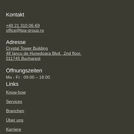
Kontakt
TPA Steuerberatung GmbH
+40 21 310 06-69
office@tpa-group.ro
Adresse
Crystal Tower Building
48 Iancu de Hunedoara Blvd., 2nd floor.
011745 Bucharest
Öffnungszeiten
Mo - Fr : 09:00 – 18:00
Links
Know-how
Services
Branchen
Über uns
Karriere