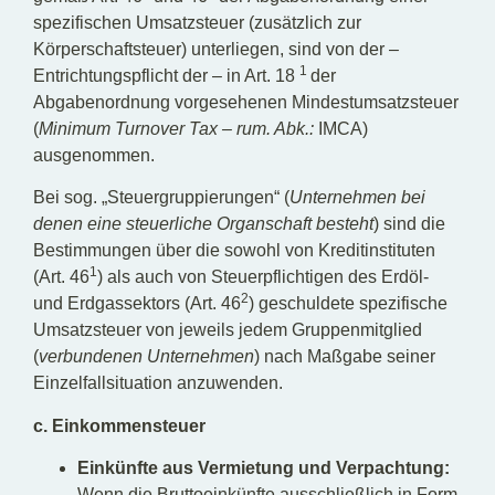
spezifischen Umsatzsteuer (zusätzlich zur
Körperschaftsteuer) unterliegen, sind von der –
1
Entrichtungspflicht der – in Art. 18
der
Abgabenordnung vorgesehenen Mindestumsatzsteuer
(
Minimum Turnover Tax – rum. Abk.:
IMCA)
ausgenommen.
Bei sog. „Steuergruppierungen“ (
Unternehmen bei
denen eine steuerliche Organschaft besteht
) sind die
Bestimmungen über die sowohl von Kreditinstituten
1
(Art. 46
) als auch von Steuerpflichtigen des Erdöl-
2
und Erdgassektors (Art. 46
) geschuldete spezifische
Umsatzsteuer von jeweils jedem Gruppenmitglied
(
verbundenen Unternehmen
) nach Maßgabe seiner
Einzelfallsituation anzuwenden.
c. Einkommensteuer
Einkünfte aus Vermietung und Verpachtung:
Wenn die Bruttoeinkünfte ausschließlich in Form