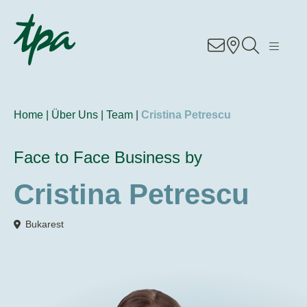
DE
EN
RO
Know–how
Services
Home |
Über Uns |
Team |
Cristina Petrescu
Branchen
Face to Face Business by
Über uns
Cristina Petrescu
Karriere
Bukarest
Contact
Standorte