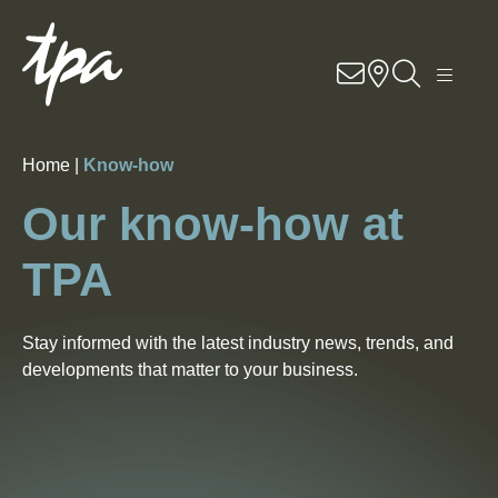
EN
DE
RO
Know-how
Home |
Know-how
Services
Our know-how at
Industries
TPA
About Us
Stay informed with the latest industry news, trends, and
Career
developments that matter to your business.
Contact
Locations