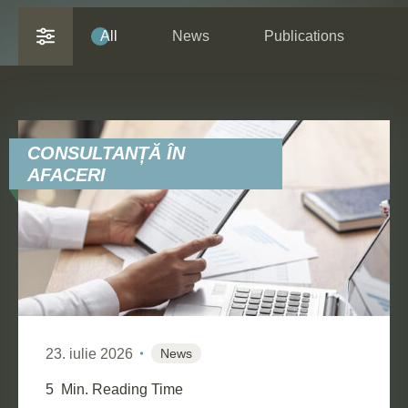
All
News
Publications
CONSULTANȚĂ ÎN
AFACERI
RESET FILTER
23. iulie 2026
News
5
Min. Reading Time