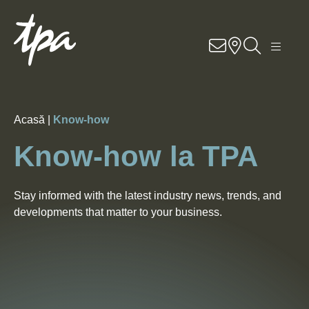
RO
EN
DE
Know–how
Servicii
Acasă |
Know-how
Sectoare
Know-how la TPA
Despre noi
Stay informed with the latest industry news, trends, and
developments that matter to your business.
Cariere
Contact
Locatii