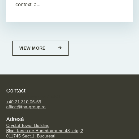
context, a...
VIEW MORE
Contact
TPA Steuerberatung GmbH
+40 21 310 06-69
office@tpa-group.ro
Adresă
Crystal Tower Building
Blvd. Iancu de Hunedoara nr. 48, etaj 2
011745 Sect.1, București