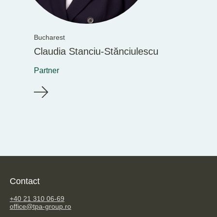
Bucharest
Claudia Stanciu-Stănciulescu
Partner
Contact
TPA Steuerberatung GmbH
+40 21 310 06-69
office@tpa-group.ro