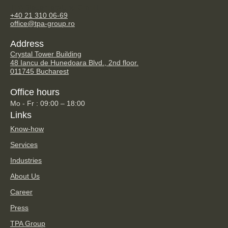
TPA Steuerberatung GmbH
+40 21 310 06-69
office@tpa-group.ro
Address
Crystal Tower Building
48 Iancu de Hunedoara Blvd., 2nd floor.
011745 Bucharest
Office hours
Mo - Fr : 09:00 – 18:00
Links
Know-how
Services
Industries
About Us
Career
Press
TPA Group