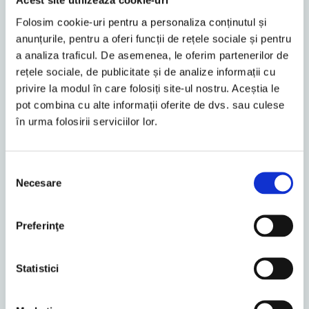
Acest site utilizează cookie-uri
Folosim cookie-uri pentru a personaliza conținutul și
Managing Partner
anunțurile, pentru a oferi funcții de rețele sociale și pentru
a analiza traficul. De asemenea, le oferim partenerilor de
rețele sociale, de publicitate și de analize informații cu
privire la modul în care folosiți site-ul nostru. Aceștia le
pot combina cu alte informații oferite de dvs. sau culese
în urma folosirii serviciilor lor.
Selecția
Necesare
consimțământului
Preferinţe
Statistici