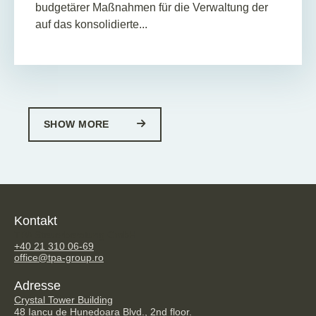
budgetärer Maßnahmen für die Verwaltung der
auf das konsolidierte...
SHOW MORE
Kontakt
TPA Steuerberatung GmbH
+40 21 310 06-69
office@tpa-group.ro
Adresse
Crystal Tower Building
48 Iancu de Hunedoara Blvd., 2nd floor.