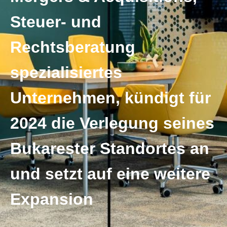
Steuer- und
Rechtsberatung
spezialisiertes
Unternehmen, kündigt für
2024 die Verlegung seines
Bukarester Standortes an
und setzt auf eine weitere
Expansion