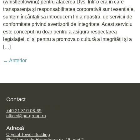
(whistleblowing) pentru afacerea Dvs. Într-o eră în care
transparența și responsabilitatea corporativă sunt esențiale,
suntem încântați să introducem linia noastră de servicii de
conformitate privind avertizorii de integritate. Acest serviciu
este conceput nu doar pentru a asigura respectarea
legislației, ci și pentru a promova o cultură a integrității și a
[…]
←
Anterior
Contact
TPA Steuerberatung GmbH
+40 21 310 06-69
office@tpa-group.ro
Adresă
Crystal Tower Building
Blvd. Iancu de Hunedoara nr. 48, etaj 2