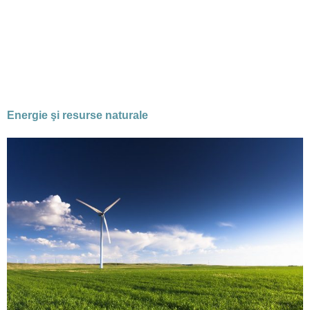
RO
EN
DE
Know–how
Servicii
Energie şi resurse naturale
Sectoare
Despre noi
Cariere
Contact
Locatii