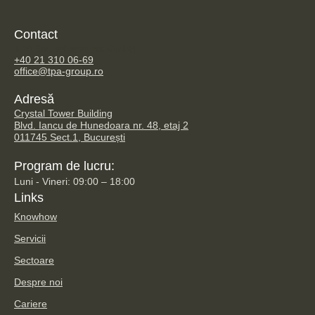
Contact
TPA Steuerberatung GmbH
+40 21 310 06-69
office@tpa-group.ro
Adresă
Crystal Tower Building
Blvd. Iancu de Hunedoara nr. 48, etaj 2
011745 Sect.1, București
Program de lucru:
Luni - Vineri: 09:00 – 18:00
Links
Knowhow
Servicii
Sectoare
Despre noi
Cariere