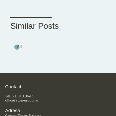
Similar Posts
All
Contact
TPA Steuerberatung GmbH
+40 21 310 06-69
office@tpa-group.ro
Adresă
Crystal Tower Building