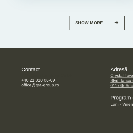
SHOW MORE
Contact
Adresă
TPA Steuerberatung GmbH
Crystal Tow
+40 21 310 06-69
Blvd. Iancu
office@tpa-group.ro
011745 Sect
Program d
Luni - Viner