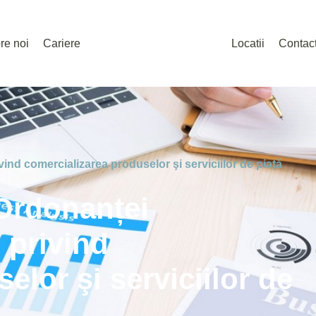
re noi
Cariere
Locatii
Contac
ind comercializarea produselor şi serviciilor de piaţă
 Ordonanței
 privind
elor şi serviciilor de