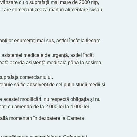
e vânzare cu o suprafață mai mare de 2000 mp,
t, care comercializează mărfuri alimentare și/sau
nților enumerați mai sus, astfel încât la fiecare
 asistenței medicale de urgență, astfel încât
poată acorda asistență medicală până la sosirea
 suprafața comerciantului.
rebuie să fie absolvent de cel puțin studii medii și
.
a acestei modificări, nu respectă obligația și nu
onați cu amendă de la 2.000 lei la 4.000 lei.
 se află momentan în dezbatere la Camera