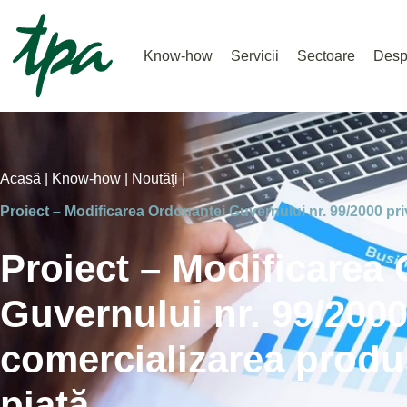
Know-how
Servicii
Sectoare
Desp
Acasă |
Know-how |
Noutăţi |
Proiect – Modificarea Ordonanței Guvernului nr. 99/2000 priv
Proiect – Modificarea
Guvernului nr. 99/2000
comercializarea produs
piaţă