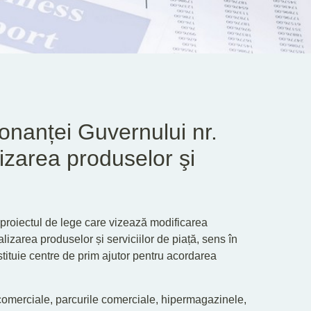
onanței Guvernului nr.
izarea produselor şi
proiectul de lege care vizează modificarea
izarea produselor și serviciilor de piață, sens în
stituie centre de prim ajutor pentru acordarea
e comerciale, parcurile comerciale, hipermagazinele,