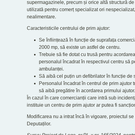
supermagazinele, precum și orice altă structură d
utilizată pentru comerț specializat ori nespecializa
nealimentare.
Caracteristicile centrului de prim ajutor:
Se înființează în funcție de suprafața comercia
2000 mp, să existe un astfel de centru.
Trebuie să fie dotat cu trusă pentru acordarea
personalul încadrat în respectivul centru să 
ambulanței.
Să aibă cel puțin un defibrilator în funcție de
Personalul încadrat în centrul de prim ajutor t
să aibă pregătire în acordarea primului ajutor
În cazul în care comercianții care intră sub incidenț
instituie un centru de prim ajutor ar putea fi sancți
Modificarea nu a intrat încă în vigoare, proiectul
Deputaților.