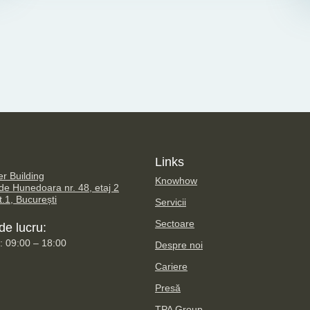
Links
er Building
Knowhow
 de Hunedoara nr. 48, etaj 2
.1, București
Servicii
Sectoare
e lucru:
i: 09:00 – 18:00
Despre noi
Cariere
Presă
TPA Group