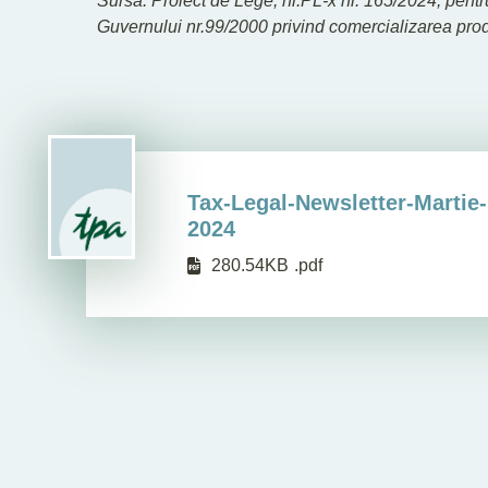
Sursa
: Proiect de Lege, nr.PL-x nr. 165/2024, pen
Guvernului nr.99/2000 privind comercializarea produ
Tax-Legal-Newsletter-Martie-
2024
280.54KB
.pdf