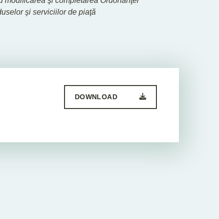
tru modificarea şi completarea Ordonanţei
selor şi serviciilor de piaţă
DOWNLOAD