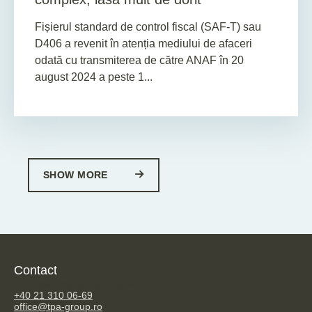
Fișierul standard de control fiscal (SAF-T) sau
D406 a revenit în atenția mediului de afaceri
odată cu transmiterea de către ANAF în 20
august 2024 a peste 1...
SHOW MORE
Contact
TPA Steuerberatung GmbH
+40 21 310 06-69
office@tpa-group.ro