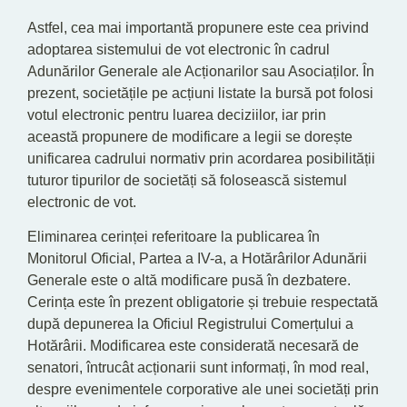
Astfel, cea mai importantă propunere este cea privind
adoptarea sistemului de vot electronic în cadrul
Adunărilor Generale ale Acționarilor sau Asociaților. În
prezent, societățile pe acțiuni listate la bursă pot folosi
votul electronic pentru luarea deciziilor, iar prin
această propunere de modificare a legii se dorește
unificarea cadrului normativ prin acordarea posibilității
tuturor tipurilor de societăți să folosească sistemul
electronic de vot.
Eliminarea cerinței referitoare la publicarea în
Monitorul Oficial, Partea a IV-a, a Hotărârilor Adunării
Generale este o altă modificare pusă în dezbatere.
Cerința este în prezent obligatorie și trebuie respectată
după depunerea la Oficiul Registrului Comerțului a
Hotărârii. Modificarea este considerată necesară de
senatori, întrucât acționarii sunt informați, în mod real,
despre evenimentele corporative ale unei societăți prin