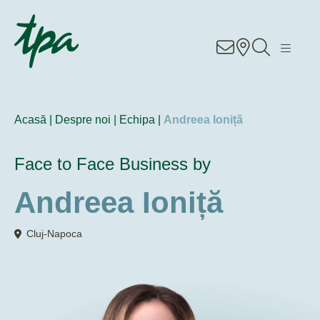
RO
EN
DE
Know–how
Servicii
Acasă |
Despre noi |
Echipa |
Andreea Ioniță
Sectoare
Face to Face Business by
Despre noi
Andreea Ioniță
Cariere
Cluj-Napoca
Contact
Locatii