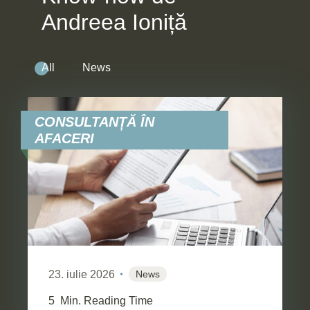
Andreea Ioniță
All
News
CONSULTANȚĂ ÎN
AFACERI
23. iulie 2026
News
5
Min. Reading Time