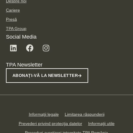
Despre noi
Cariere
Presă
TPA Group
Social Media
TPA Newsletter
ABONAȚI-VĂ LA NEWSLETTER
Informaţii legale
Limitarea răspunderii
Prevederi privind protecţia datelor
Informaţii utile
Proceduri avertizori integritate TPA România