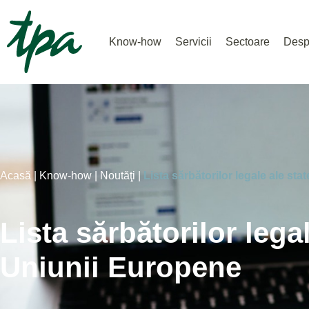
Know-how
Servicii
Sectoare
Desp
Acasă |
Know-how |
Noutăţi |
Lista sărbătorilor legale ale s
Lista sărbătorilor leg
Uniunii Europene