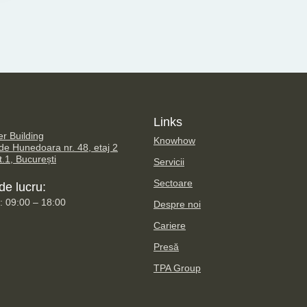
Links
er Building
Knowhow
 de Hunedoara nr. 48, etaj 2
.1, București
Servicii
Sectoare
e lucru:
i: 09:00 – 18:00
Despre noi
Cariere
Presă
TPA Group