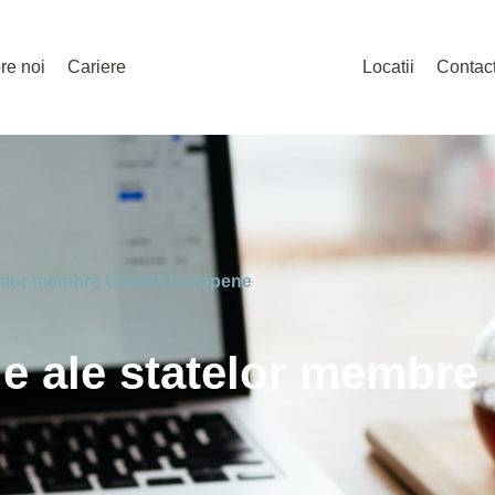
re noi
Cariere
Locatii
Contac
tatelor membre Uniunii Europene
ale ale statelor membre