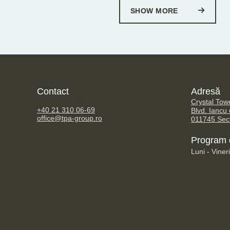
SHOW MORE
Contact
Adresă
TPA Steuerberatung GmbH
Crystal Tow
+40 21 310 06-69
Blvd. Iancu
office@tpa-group.ro
011745 Sect
Program d
Luni - Viner