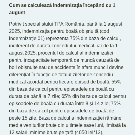
Cum se calculează indemnizația începând cu 1
august
Potrivit specialistului TPA România, până la 1 august
2025, indemnizația pentru boală obișnuită (cod
indemnizație 01) reprezenta 75% din baza de calcul,
indiferent de durata concediului medical, iar de la 1
august 2025, procentul de calcul al indemnizației
pentru incapacitate temporară de muncă cauzată de
boli obișnuite sau de accidente în afara muncii devine
diferențiat în funcție de totalul zilelor de concediu
medical acordat pentru fiecare episod de boală: 55%
din baza de calcul pentru episoadele de boală cu
durata de până la 7 zile; 65% din baza de calcul pentru
episoadele de boală cu durata între 8 și 14 zile; 75%
din baza de calcul pentru episoadele de boală de
peste 15 zile. Baza de calcul a indemnizației rămâne
media veniturilor brute din ultimele șase luni, limitată la
12 salarii minime brute pe țară (4050 lei*12).