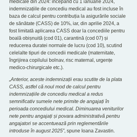
medicale din 2024: începând cu 1 ianuarie 2024,
indemnizațiile de concediu medical au fost incluse în
baza de calcul pentru contribuția la asigurările sociale
de sănătate (CASS) de 10%, iar, din aprilie 2024, a
fost limitată aplicarea CASS doar la concediile pentru
boală obișnuită (cod 01), carantină (cod 07) și
reducerea duratei normale de lucru (cod 10), scutind
celelalte tipuri de concedii medicale (maternitate,
îngrijirea copilului bolnav, risc maternal, urgențe
medico-chirurgicale etc.).
„Anterior, aceste indemnizații erau scutite de la plata
CASS, astfel că noul mod de calcul pentru
indemnizațiile de concediu medical a redus
semnificativ sumele nete primite de angajați în
perioada concediului medical. Diminuarea veniturilor
nete pentru angajați și povara administrativă pentru
angajatori se accentuează prin reglementările
introduse în august 2025”
, spune Ioana Zavastin.