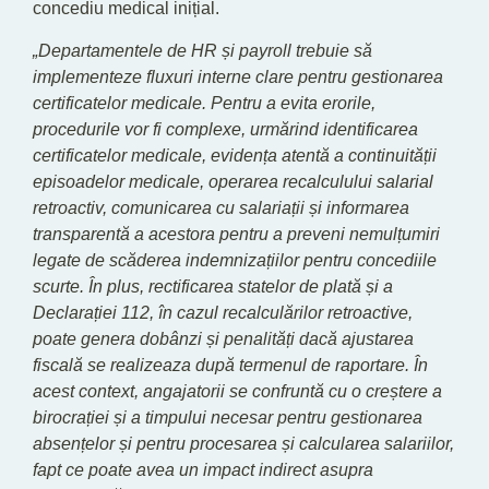
concediu medical inițial.
„Departamentele de HR și payroll trebuie să
implementeze fluxuri interne clare pentru gestionarea
certificatelor medicale. Pentru a evita erorile,
procedurile vor fi complexe, urmărind identificarea
certificatelor medicale, evidența atentă a continuității
episoadelor medicale, operarea recalculului salarial
retroactiv, comunicarea cu salariații și informarea
transparentă a acestora pentru a preveni nemulțumiri
legate de scăderea indemnizațiilor pentru concediile
scurte. În plus, rectificarea statelor de plată și a
Declarației 112, în cazul recalculărilor retroactive,
poate genera dobânzi și penalități dacă ajustarea
fiscală se realizeaza după termenul de raportare. În
acest context, angajatorii se confruntă cu o creștere a
birocrației și a timpului necesar pentru gestionarea
absențelor și pentru procesarea și calcularea salariilor,
fapt ce poate avea un impact indirect asupra