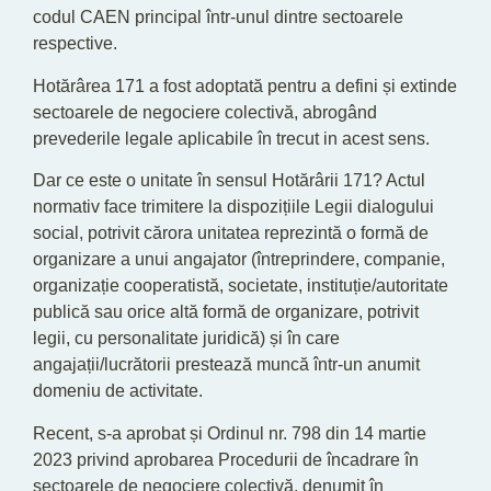
codul CAEN principal într-unul dintre sectoarele
respective.
Hotărârea 171 a fost adoptată pentru a defini și extinde
sectoarele de negociere colectivă, abrogând
prevederile legale aplicabile în trecut in acest sens.
Dar ce este o unitate în sensul Hotărârii 171? Actul
normativ face trimitere la dispozițiile Legii dialogului
social, potrivit cărora unitatea reprezintă o formă de
organizare a unui angajator (întreprindere, companie,
organizație cooperatistă, societate, instituție/autoritate
publică sau orice altă formă de organizare, potrivit
legii, cu personalitate juridică) și în care
angajații/lucrătorii prestează muncă într-un anumit
domeniu de activitate.
Recent, s-a aprobat și Ordinul nr. 798 din 14 martie
2023 privind aprobarea Procedurii de încadrare în
sectoarele de negociere colectivă, denumit în