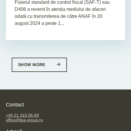
Fișierul standard de control fiscal (SAF-T) sau
D406 a revenit în atenția mediului de afaceri
odată cu transmiterea de către ANAF în 20
august 2024 a peste 1...
SHOW MORE
Contact
TPA Steuerberatung GmbH
+40 21 310 06-69
office@tpa-group.ro