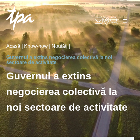
RO
EN
DE
Know–how
Acasă |
Know-how |
Noutăţi |
Servicii
Guvernul a extins negocierea colectivă la noi
sectoare de activitate
Sectoare
Guvernul a extins
Despre noi
negocierea colectivă la
Cariere
noi sectoare de activitate
Contact
Locatii