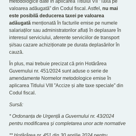
metodologice date în aplicarea Titlului VII ”Taxa pe
valoarea adăugată” din Codul fiscal. Astfel,
nu mai
este posibilă deducerea taxei pe valoarea
adăugată
menționată în facturile emise pe numele
salariaților sau administratorilor aflați în deplasare în
interesul serviciului, aferente serviciilor de transport
și/sau cazare achiziționate pe durata deplasărilor în
cauză.
În plus, mai trebuie precizat că prin Hotărârea
Guvernului nr. 451/2024 sunt aduse o serie de
amendamente Normelor metodologice emise în
aplicarea Titlului VIII ”Accize și alte taxe speciale” din
Codul fiscal.
Sursă:
* Ordonanța de Urgență a Guvernului nr. 43/2024
pentru modificarea şi completarea unor acte normative
** Hotărârea nr. 451 din 30 aprilie 2024 pentru