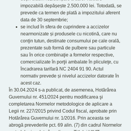
impozabilă depășește 2.500.000 lei. Totodată, se
prevede ca termen de plată a impozitului aferent
data de 30 septembrie;
se includ în sfera de cuprindere a accizelor
nearmonizate și produsele cu nicotină, care nu
conţin tutun, destinate consumului pe cale orală,
prezentate sub formă de pulbere sau particule
sau în orice combinaţie a formelor respective,
comercializate în porţii ambalate în pliculeţe, cu
încadrarea tarifară NC 2404 91 90. Actul
normativ prevede și nivelul accizelor datorate în
acest caz.
În 30.04.2024 s-a publicat, de asemenea, Hotărârea
Guvernului nr. 451/2024 pentru modificarea şi
completarea Normelor metodologice de aplicare a
Legii nr. 227/2015 privind Codul fiscal, aprobate prin
Hotărârea Guvernului nr. 1/2016. Prin aceasta se
abrogă prevederile pct. 69 alin. (7) din cadrul Normelor