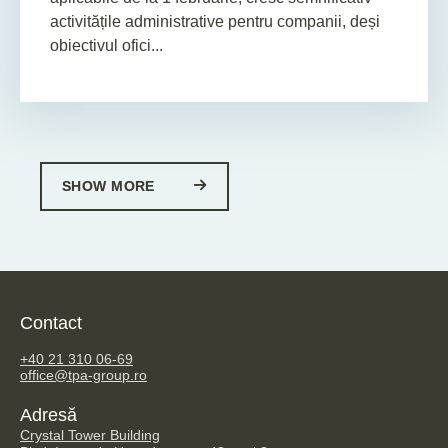
activitățile administrative pentru companii, deși
obiectivul ofici...
SHOW MORE
Contact
TPA Steuerberatung GmbH
+40 21 310 06-69
office@tpa-group.ro
Adresă
Crystal Tower Building