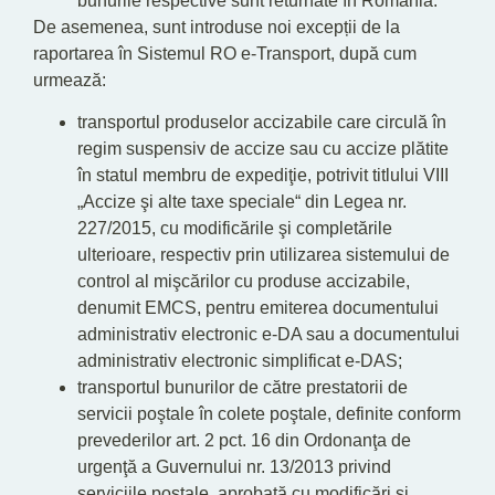
bunurile respective sunt returnate în România.
De asemenea, sunt introduse noi excepții de la
raportarea în Sistemul RO e-Transport, după cum
urmează:
transportul produselor accizabile care circulă în
regim suspensiv de accize sau cu accize plătite
în statul membru de expediţie, potrivit titlului VIII
„Accize şi alte taxe speciale“ din Legea nr.
227/2015, cu modificările şi completările
ulterioare, respectiv prin utilizarea sistemului de
control al mişcărilor cu produse accizabile,
denumit EMCS, pentru emiterea documentului
administrativ electronic e-DA sau a documentului
administrativ electronic simplificat e-DAS;
transportul bunurilor de către prestatorii de
servicii poştale în colete poştale, definite conform
prevederilor art. 2 pct. 16 din Ordonanţa de
urgenţă a Guvernului nr. 13/2013 privind
serviciile poştale, aprobată cu modificări şi