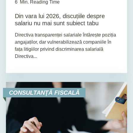
6
Min. Reading Time
Din vara lui 2026, discuțiile despre
salariu nu mai sunt subiect tabu
Directiva transparenței salariale întărește poziția
angajaților, dar vulnerabilizează companiile în
fața litigiilor privind discriminarea salarială
Directiva...
CONSULTANŢĂ FISCALĂ