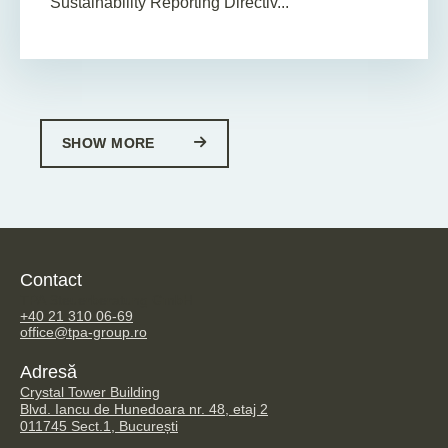
Sustainability Reporting Directiv...
SHOW MORE
Contact
TPA Steuerberatung GmbH
+40 21 310 06-69
office@tpa-group.ro
Adresă
Crystal Tower Building
Blvd. Iancu de Hunedoara nr. 48, etaj 2
011745 Sect.1, București