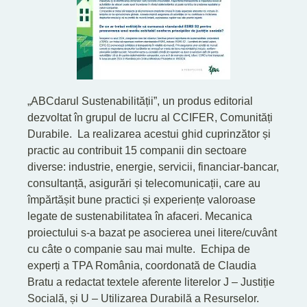
„ABCdarul Sustenabilității”, un produs editorial
dezvoltat în grupul de lucru al CCIFER, Comunități
Durabile. La realizarea acestui ghid cuprinzător și
practic au contribuit 15 companii din sectoare
diverse: industrie, energie, servicii, financiar-bancar,
consultanță, asigurări și telecomunicații, care au
împărtășit bune practici și experiențe valoroase
legate de sustenabilitatea în afaceri. Mecanica
proiectului s-a bazat pe asocierea unei litere/cuvânt
cu câte o companie sau mai multe. Echipa de
experți a TPA România, coordonată de Claudia
Bratu a redactat textele aferente literelor J – Justiție
Socială, și U – Utilizarea Durabilă a Resurselor.